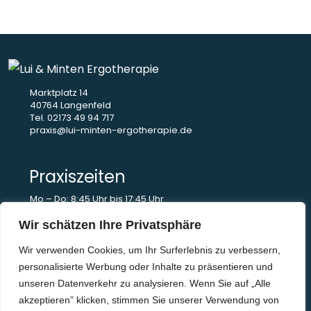
Marktplatz 14
40764 Langenfeld
Tel. 02173 49 94 717
praxis@lui-minten-ergotherapie.de
Praxiszeiten
Mo – Do: 8:45 Uhr bis 17:45 Uhr
Fr: 8:45 Uhr bis 14:45 Uhr
Termine nur nach Absprache
Wir schätzen Ihre Privatsphäre
Wir verwenden Cookies, um Ihr Surferlebnis zu verbessern,
personalisierte Werbung oder Inhalte zu präsentieren und
Therapieschwerpunkte
unseren Datenverkehr zu analysieren. Wenn Sie auf „Alle
Handtherapie
akzeptieren” klicken, stimmen Sie unserer Verwendung von