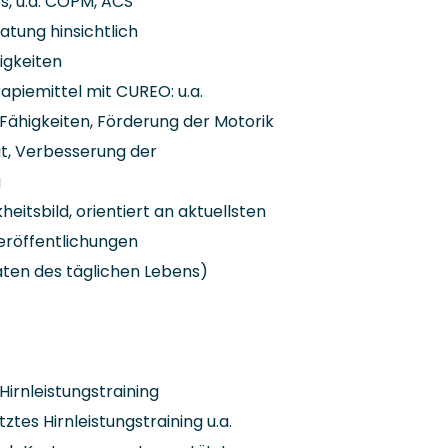
, u.a. COPM, ACS
tung hinsichtlich
igkeiten
rapiemittel mit CUREO: u.a.
 Fähigkeiten, Förderung der Motorik
t, Verbesserung der
g
eitsbild, orientiert an aktuellsten
eröffentlichungen
äten des täglichen Lebens)
irnleistungstraining
tes Hirnleistungstraining u.a.