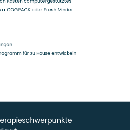
rich Kasten computergestütztes
g u.a. COGPACK oder Fresh Minder
ungen
rogramm für zu Hause entwickeln
erapieschwerpunkte
dtherapie