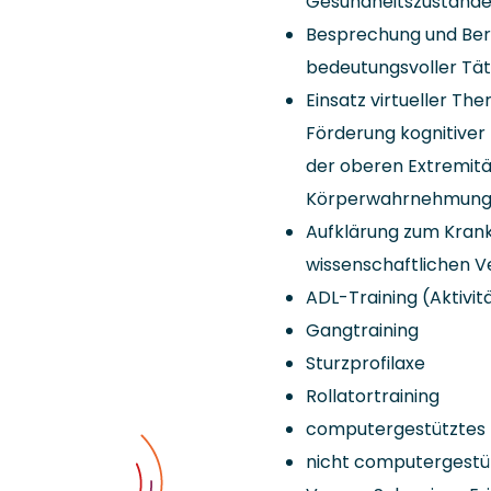
Gesundheitszustandes
Besprechung und Bera
bedeutungsvoller Tät
Einsatz virtueller The
Förderung kognitiver
der oberen Extremitä
Körperwahrnehmun
Aufklärung zum Krankh
wissenschaftlichen V
ADL-Training (Aktivit
Gangtraining
Sturzprofilaxe
Rollatortraining
computergestütztes H
nicht computergestütz