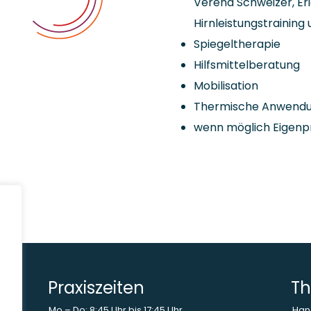
Verena Schweizer, E
Hirnleistungstrainin
Spiegeltherapie
Hilfsmittelberatung
Mobilisation
Thermische Anwend
wenn möglich Eigenp
Praxiszeiten
Th
Mo – Do: 8:45 Uhr bis 17:45 Uhr
Han